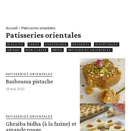
Accueil
Patisseries orientales
Patisseries orientales
BISCUITS
CAKES
CHEESECAKE
DESSERTS
DIÉTÉTIQUES
GÂTEAU
NON CLASSÉ
PÂTES
PATISSERIES ORIENTALES
PATISSERIES ORIENTALES
Basboussa pistache
18 mai 2022
PATISSERIES ORIENTALES
Ghraiba bidha (à la farine) et
amande rouge