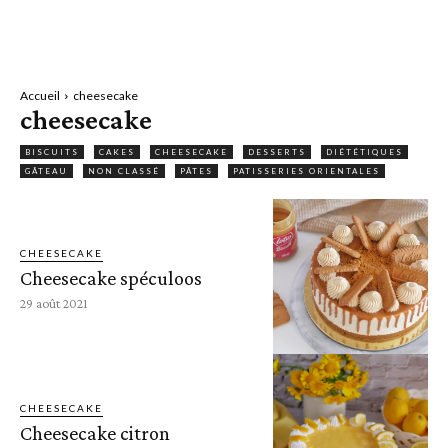
Accueil
cheesecake
cheesecake
BISCUITS
CAKES
CHEESECAKE
DESSERTS
DIÉTÉTIQUES
GÂTEAU
NON CLASSÉ
PÂTES
PATISSERIES ORIENTALES
CHEESECAKE
Cheesecake spéculoos
29 août 2021
CHEESECAKE
Cheesecake citron