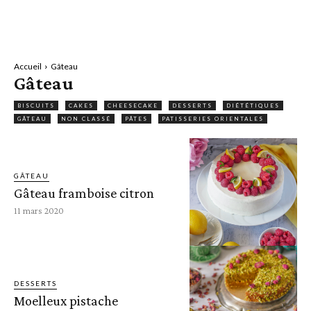
Accueil
Gâteau
Gâteau
BISCUITS
CAKES
CHEESECAKE
DESSERTS
DIÉTÉTIQUES
GÂTEAU
NON CLASSÉ
PÂTES
PATISSERIES ORIENTALES
GÂTEAU
Gâteau framboise citron
11 mars 2020
DESSERTS
Moelleux pistache