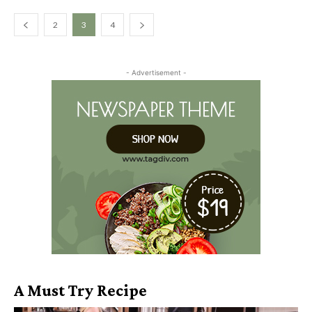
2
3
4
- Advertisement -
A Must Try Recipe