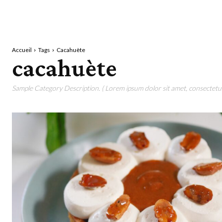
Accueil
Tags
Cacahuète
cacahuète
Sample Category Description. ( Lorem ipsum dolor sit amet, consectetur 