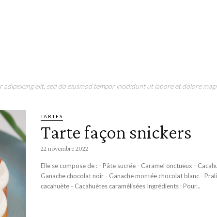
adipisicing elit, sed do eiusmod tempor incididunt ut labore et dolore magn
TARTES
Tarte façon snickers
22 novembre 2022
Elle se compose de : - Pâte sucrée - Caramel onctueux - Cacahuè
Ganache chocolat noir - Ganache montée chocolat blanc - Pral
cacahuète - Cacahuètes caramélisées Ingrédients : Pour...