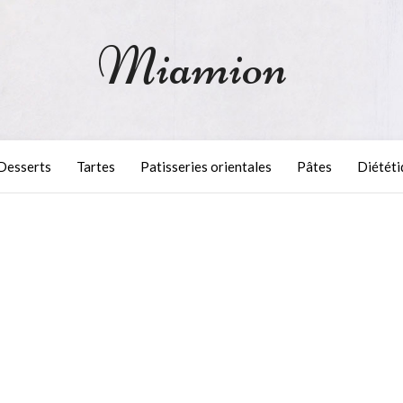
Miamion
Desserts
Tartes
Patisseries orientales
Pâtes
Diététi