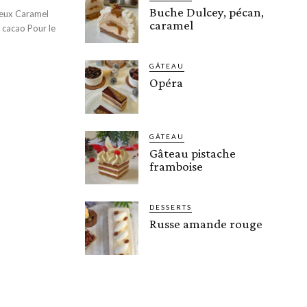
Buche Dulcey, pécan,
leux Caramel
caramel
 Pour le
GÂTEAU
Opéra
GÂTEAU
Gâteau pistache
framboise
DESSERTS
Russe amande rouge