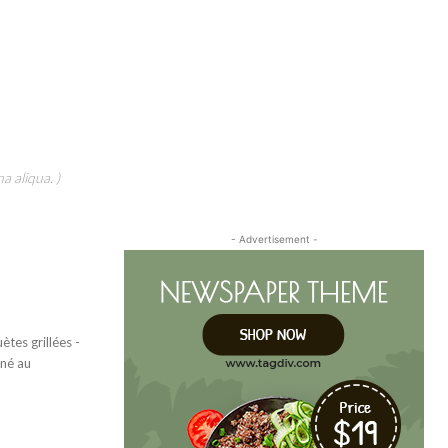
a aliqua. )
- Advertisement -
tes grillées -
iné au